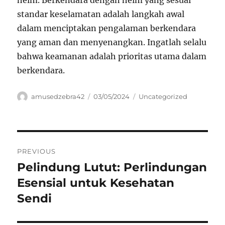
helm. Berkendara dengan helm yang sesuai
standar keselamatan adalah langkah awal
dalam menciptakan pengalaman berkendara
yang aman dan menyenangkan. Ingatlah selalu
bahwa keamanan adalah prioritas utama dalam
berkendara.
Author
Posted
Categories
amusedzebra42
03/05/2024
Uncategorized
on
Navigasi
PREVIOUS
pos
Pelindung Lutut: Perlindungan
Previous
post:
Esensial untuk Kesehatan
Sendi