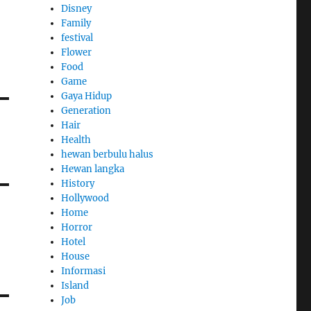
Disney
Family
festival
Flower
Food
Game
Gaya Hidup
Generation
Hair
Health
hewan berbulu halus
Hewan langka
History
Hollywood
Home
Horror
Hotel
House
Informasi
Island
Job