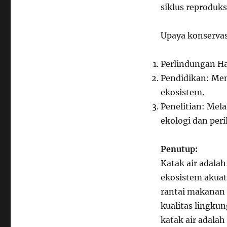
siklus reproduks
Upaya konservas
Perlindungan Ha
Pendidikan: Me
ekosistem.
Penelitian: Mel
ekologi dan peri
Penutup:
Katak air adala
ekosistem akuat
rantai makanan 
kualitas lingku
katak air adala