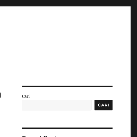
n
Cari
CARI