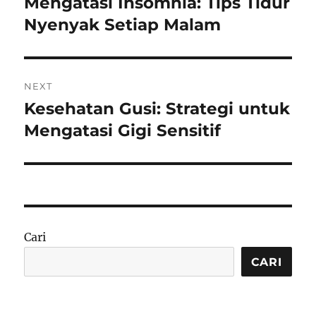
Mengatasi Insomnia: Tips Tidur
Previous
post:
Nyenyak Setiap Malam
NEXT
Kesehatan Gusi: Strategi untuk
Next
post:
Mengatasi Gigi Sensitif
Cari
CARI