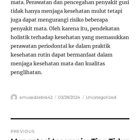
mata. Perawatan dan pencegahan penyakit gusi
tidak hanya menjaga kesehatan mulut tetapi
juga dapat mengurangi risiko beberapa
penyakit mata. Oleh karena itu, pendekatan
holistik terhadap kesehatan yang memasukkan
perawatan periodontal ke dalam praktik
kesehatan rutin dapat bermanfaat dalam
menjaga kesehatan mata dan kualitas
penglihatan.
Author
Posted
Categories
amusedzebra42
03/28/2024
Uncategorized
on
Navigasi
PREVIOUS
pos