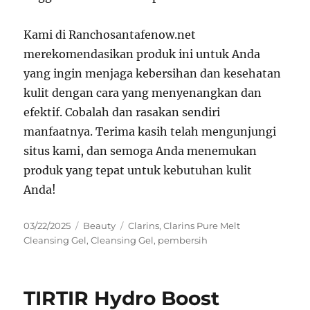
Kami di Ranchosantafenow.net
merekomendasikan produk ini untuk Anda
yang ingin menjaga kebersihan dan kesehatan
kulit dengan cara yang menyenangkan dan
efektif. Cobalah dan rasakan sendiri
manfaatnya. Terima kasih telah mengunjungi
situs kami, dan semoga Anda menemukan
produk yang tepat untuk kebutuhan kulit
Anda!
Posted
Categories
Tags
03/22/2025
Beauty
Clarins
,
Clarins Pure Melt
on
Cleansing Gel
,
Cleansing Gel
,
pembersih
TIRTIR Hydro Boost