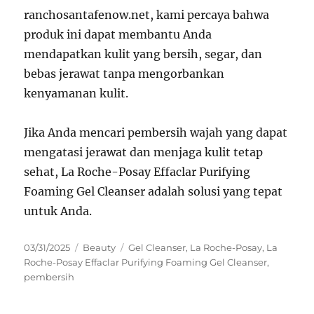
ranchosantafenow.net, kami percaya bahwa
produk ini dapat membantu Anda
mendapatkan kulit yang bersih, segar, dan
bebas jerawat tanpa mengorbankan
kenyamanan kulit.
Jika Anda mencari pembersih wajah yang dapat
mengatasi jerawat dan menjaga kulit tetap
sehat, La Roche-Posay Effaclar Purifying
Foaming Gel Cleanser adalah solusi yang tepat
untuk Anda.
Posted
Categories
Tags
03/31/2025
Beauty
Gel Cleanser
,
La Roche-Posay
,
La
on
Roche-Posay Effaclar Purifying Foaming Gel Cleanser
,
pembersih