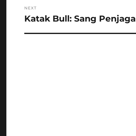
NEXT
Katak Bull: Sang Penjag
Next
post: