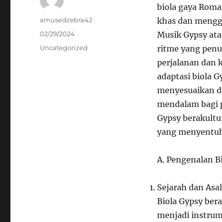
biola gaya Roma
Author
amusedzebra42
khas dan menggu
Posted
02/29/2024
Musik Gypsy ata
on
Categories
Uncategorized
ritme yang penu
perjalanan dan 
adaptasi biola G
menyesuaikan d
mendalam bagi p
Gypsy berakultu
yang menyentuh
A. Pengenalan B
Sejarah dan Asa
Biola Gypsy bera
menjadi instrum