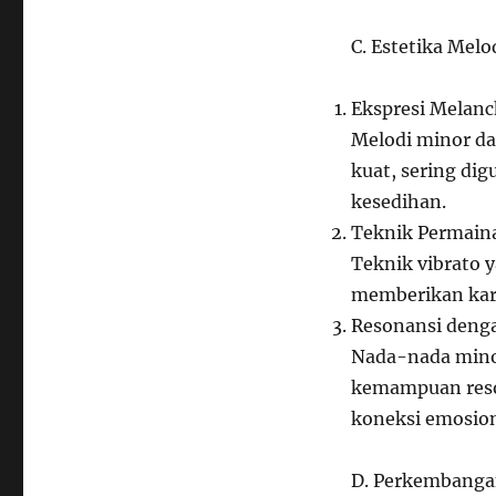
C. Estetika Melo
Ekspresi Melanc
Melodi minor da
kuat, sering di
kesedihan.
Teknik Permain
Teknik vibrato 
memberikan kar
Resonansi deng
Nada-nada mino
kemampuan reso
koneksi emosion
D. Perkembangan