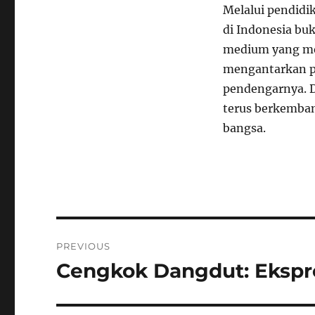
Melalui pendidik
di Indonesia bu
medium yang me
mengantarkan 
pendengarnya. D
terus berkemban
bangsa.
Navigasi
PREVIOUS
pos
Cengkok Dangdut: Ekspre
Previous
post: