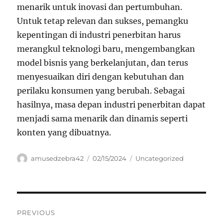
menarik untuk inovasi dan pertumbuhan.
Untuk tetap relevan dan sukses, pemangku
kepentingan di industri penerbitan harus
merangkul teknologi baru, mengembangkan
model bisnis yang berkelanjutan, dan terus
menyesuaikan diri dengan kebutuhan dan
perilaku konsumen yang berubah. Sebagai
hasilnya, masa depan industri penerbitan dapat
menjadi sama menarik dan dinamis seperti
konten yang dibuatnya.
Author
Posted
Categories
amusedzebra42
02/15/2024
Uncategorized
on
Navigasi
PREVIOUS