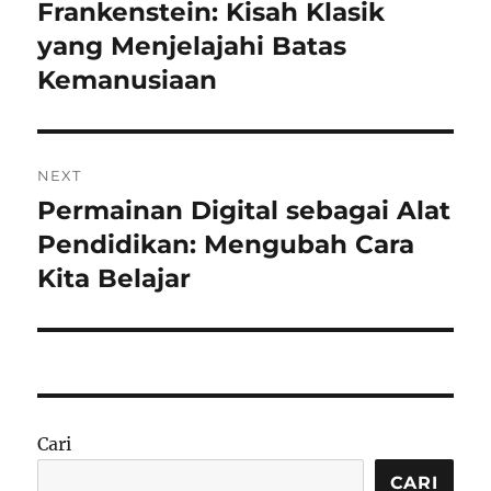
pos
Frankenstein: Kisah Klasik
Previous
post:
yang Menjelajahi Batas
Kemanusiaan
NEXT
Permainan Digital sebagai Alat
Next
post:
Pendidikan: Mengubah Cara
Kita Belajar
Cari
CARI