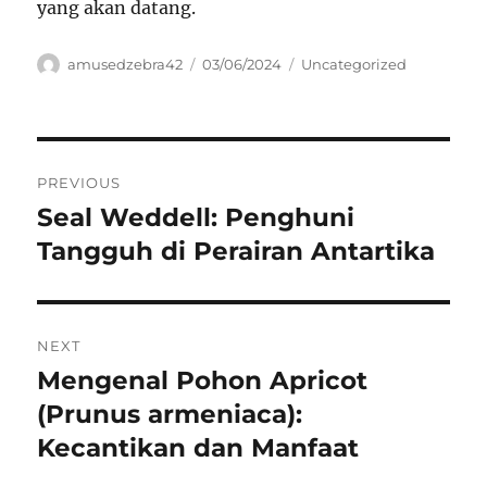
yang akan datang.
Author
Posted
Categories
amusedzebra42
03/06/2024
Uncategorized
on
Navigasi
PREVIOUS
pos
Seal Weddell: Penghuni
Previous
post:
Tangguh di Perairan Antartika
NEXT
Mengenal Pohon Apricot
Next
post:
(Prunus armeniaca):
Kecantikan dan Manfaat