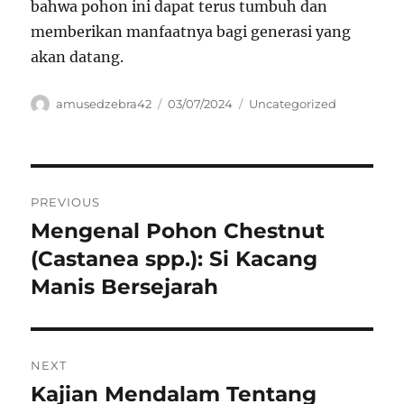
bahwa pohon ini dapat terus tumbuh dan
memberikan manfaatnya bagi generasi yang
akan datang.
Author
Posted
Categories
amusedzebra42
03/07/2024
Uncategorized
on
Navigasi
PREVIOUS
pos
Mengenal Pohon Chestnut
Previous
post:
(Castanea spp.): Si Kacang
Manis Bersejarah
NEXT
Kajian Mendalam Tentang
Next