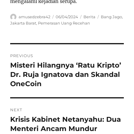
mengalami kejadian serupa.
Author
Posted
Categories
Tags
amusedzebra42
06/04/2024
Berita
Bang Jago
,
on
Jakarta Barat
,
Pemerasan Uang Recehan
Navigasi
PREVIOUS
pos
Misteri Hilangnya ‘Ratu Kripto’
Previous
post:
Dr. Ruja Ignatova dan Skandal
OneCoin
NEXT
Krisis Kabinet Netanyahu: Dua
Next
post:
Menteri Ancam Mundur