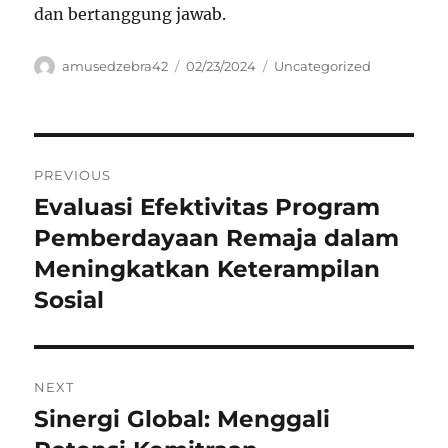
dan bertanggung jawab.
Author
Posted
Categories
amusedzebra42
02/23/2024
Uncategorized
on
Navigasi
PREVIOUS
pos
Evaluasi Efektivitas Program
Previous
post:
Pemberdayaan Remaja dalam
Meningkatkan Keterampilan
Sosial
NEXT
Sinergi Global: Menggali
Next
post: