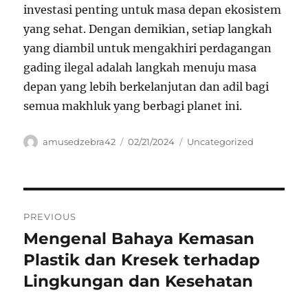
investasi penting untuk masa depan ekosistem
yang sehat. Dengan demikian, setiap langkah
yang diambil untuk mengakhiri perdagangan
gading ilegal adalah langkah menuju masa
depan yang lebih berkelanjutan dan adil bagi
semua makhluk yang berbagi planet ini.
Author
Posted
Categories
amusedzebra42
02/21/2024
Uncategorized
on
Navigasi
PREVIOUS
pos
Mengenal Bahaya Kemasan
Previous
post:
Plastik dan Kresek terhadap
Lingkungan dan Kesehatan