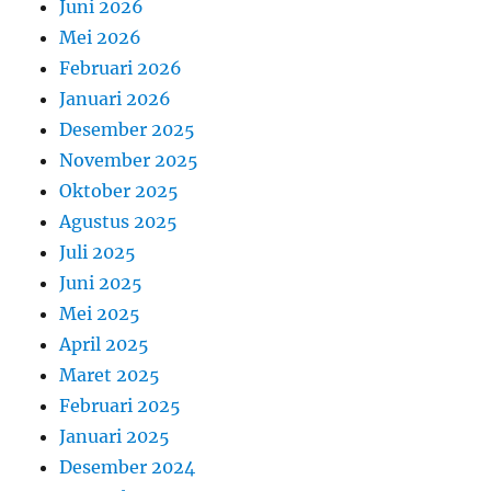
Juni 2026
Mei 2026
Februari 2026
Januari 2026
Desember 2025
November 2025
Oktober 2025
Agustus 2025
Juli 2025
Juni 2025
Mei 2025
April 2025
Maret 2025
Februari 2025
Januari 2025
Desember 2024