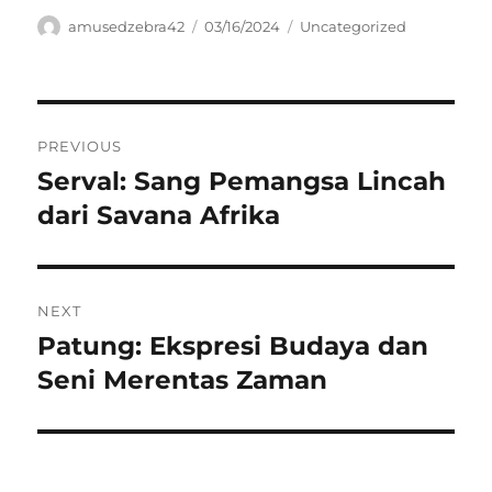
Author
Posted
Categories
amusedzebra42
03/16/2024
Uncategorized
on
Navigasi
PREVIOUS
pos
Serval: Sang Pemangsa Lincah
Previous
post:
dari Savana Afrika
NEXT
Patung: Ekspresi Budaya dan
Next
post:
Seni Merentas Zaman