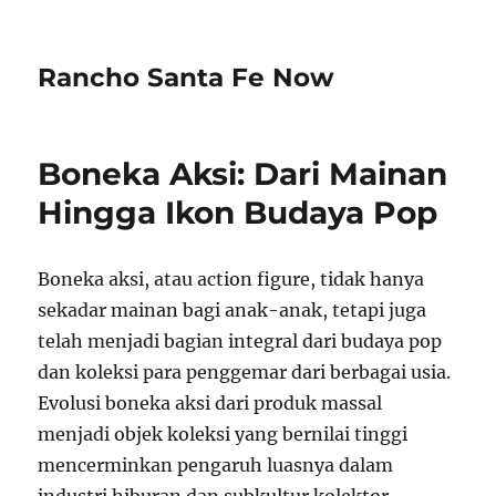
Rancho Santa Fe Now
Boneka Aksi: Dari Mainan
Hingga Ikon Budaya Pop
Boneka aksi, atau action figure, tidak hanya
sekadar mainan bagi anak-anak, tetapi juga
telah menjadi bagian integral dari budaya pop
dan koleksi para penggemar dari berbagai usia.
Evolusi boneka aksi dari produk massal
menjadi objek koleksi yang bernilai tinggi
mencerminkan pengaruh luasnya dalam