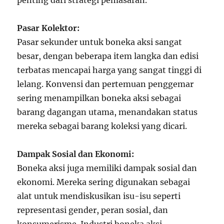
penting dari strategi pemasaran.
Pasar Kolektor:
Pasar sekunder untuk boneka aksi sangat
besar, dengan beberapa item langka dan edisi
terbatas mencapai harga yang sangat tinggi di
lelang. Konvensi dan pertemuan penggemar
sering menampilkan boneka aksi sebagai
barang dagangan utama, menandakan status
mereka sebagai barang koleksi yang dicari.
Dampak Sosial dan Ekonomi:
Boneka aksi juga memiliki dampak sosial dan
ekonomi. Mereka sering digunakan sebagai
alat untuk mendiskusikan isu-isu seperti
representasi gender, peran sosial, dan