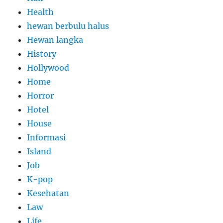
Health
hewan berbulu halus
Hewan langka
History
Hollywood
Home
Horror
Hotel
House
Informasi
Island
Job
K-pop
Kesehatan
Law
Life