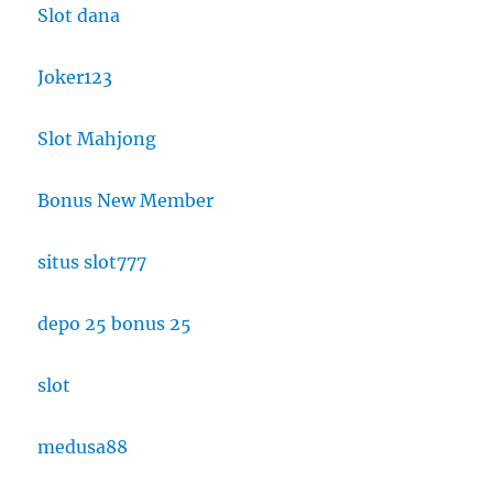
Slot dana
Joker123
Slot Mahjong
Bonus New Member
situs slot777
depo 25 bonus 25
slot
medusa88