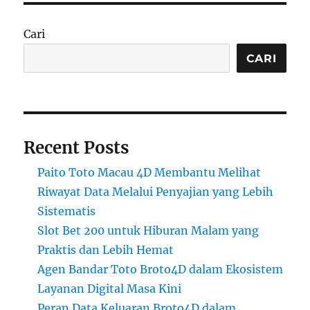
Cari
CARI
Recent Posts
Paito Toto Macau 4D Membantu Melihat
Riwayat Data Melalui Penyajian yang Lebih
Sistematis
Slot Bet 200 untuk Hiburan Malam yang
Praktis dan Lebih Hemat
Agen Bandar Toto Broto4D dalam Ekosistem
Layanan Digital Masa Kini
Peran Data Keluaran Broto4D dalam