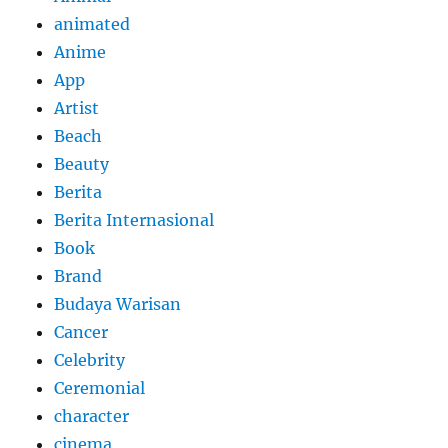
animated
Anime
App
Artist
Beach
Beauty
Berita
Berita Internasional
Book
Brand
Budaya Warisan
Cancer
Celebrity
Ceremonial
character
cinema