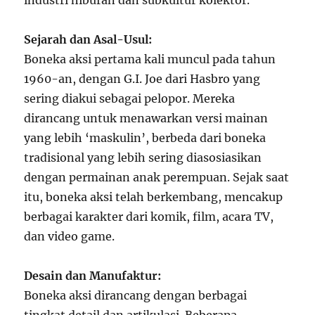
industri hiburan dan subkultur kolektor.
Sejarah dan Asal-Usul:
Boneka aksi pertama kali muncul pada tahun
1960-an, dengan G.I. Joe dari Hasbro yang
sering diakui sebagai pelopor. Mereka
dirancang untuk menawarkan versi mainan
yang lebih ‘maskulin’, berbeda dari boneka
tradisional yang lebih sering diasosiasikan
dengan permainan anak perempuan. Sejak saat
itu, boneka aksi telah berkembang, mencakup
berbagai karakter dari komik, film, acara TV,
dan video game.
Desain dan Manufaktur:
Boneka aksi dirancang dengan berbagai