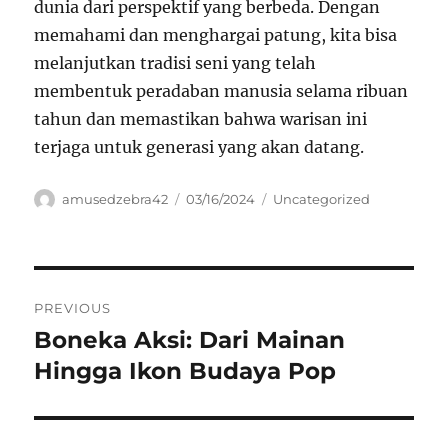
dunia dari perspektif yang berbeda. Dengan
memahami dan menghargai patung, kita bisa
melanjutkan tradisi seni yang telah
membentuk peradaban manusia selama ribuan
tahun dan memastikan bahwa warisan ini
terjaga untuk generasi yang akan datang.
Author
Posted
Categories
amusedzebra42
03/16/2024
Uncategorized
on
Navigasi
PREVIOUS
pos
Boneka Aksi: Dari Mainan
Previous
post:
Hingga Ikon Budaya Pop