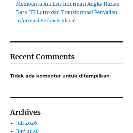
Membantu Analisis Informasi Angka Harian
Data HK Lotto dan Transformasi Penyajian
Informasi Berbasis Visual
Recent Comments
Tidak ada komentar untuk ditampilkan.
Archives
Juli 2026
Juni 2026