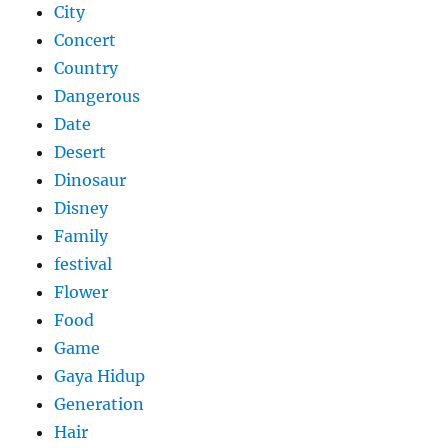
City
Concert
Country
Dangerous
Date
Desert
Dinosaur
Disney
Family
festival
Flower
Food
Game
Gaya Hidup
Generation
Hair