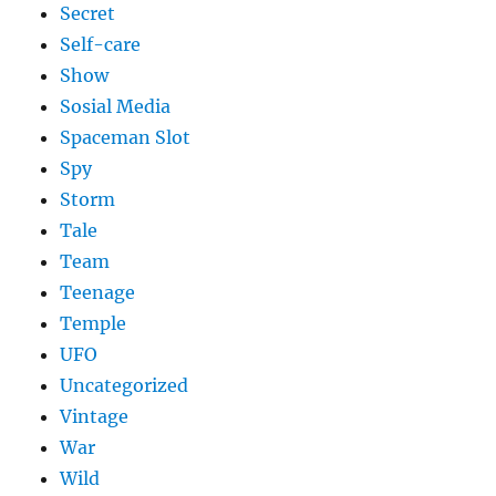
Secret
Self-care
Show
Sosial Media
Spaceman Slot
Spy
Storm
Tale
Team
Teenage
Temple
UFO
Uncategorized
Vintage
War
Wild