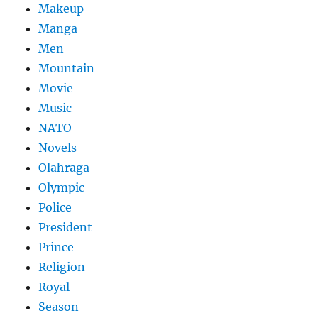
Makeup
Manga
Men
Mountain
Movie
Music
NATO
Novels
Olahraga
Olympic
Police
President
Prince
Religion
Royal
Season