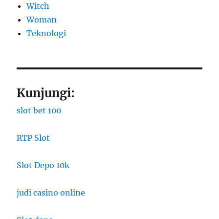
Witch
Woman
​Teknologi
Kunjungi:
slot bet 100
RTP Slot
Slot Depo 10k
judi casino online