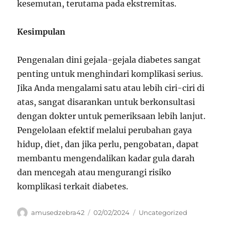
kesemutan, terutama pada ekstremitas.
Kesimpulan
Pengenalan dini gejala-gejala diabetes sangat
penting untuk menghindari komplikasi serius.
Jika Anda mengalami satu atau lebih ciri-ciri di
atas, sangat disarankan untuk berkonsultasi
dengan dokter untuk pemeriksaan lebih lanjut.
Pengelolaan efektif melalui perubahan gaya
hidup, diet, dan jika perlu, pengobatan, dapat
membantu mengendalikan kadar gula darah
dan mencegah atau mengurangi risiko
komplikasi terkait diabetes.
Author
Posted
Categories
amusedzebra42
02/02/2024
Uncategorized
on