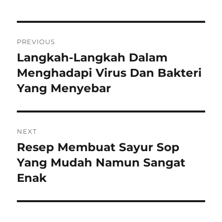
Navigasi
PREVIOUS
pos
Langkah-Langkah Dalam
Previous
post:
Menghadapi Virus Dan Bakteri
Yang Menyebar
NEXT
Resep Membuat Sayur Sop
Next
post:
Yang Mudah Namun Sangat
Enak