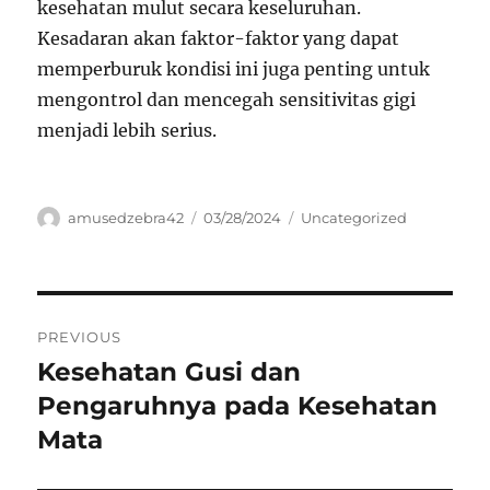
kesehatan mulut secara keseluruhan.
Kesadaran akan faktor-faktor yang dapat
memperburuk kondisi ini juga penting untuk
mengontrol dan mencegah sensitivitas gigi
menjadi lebih serius.
Author
Posted
Categories
amusedzebra42
03/28/2024
Uncategorized
on
Navigasi
PREVIOUS
pos
Kesehatan Gusi dan
Previous
post:
Pengaruhnya pada Kesehatan
Mata