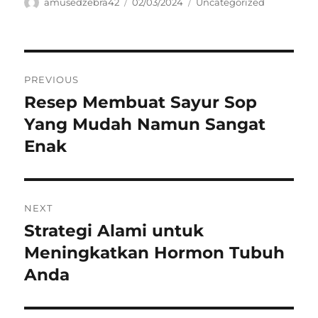
Author
Posted
Categories
amusedzebra42
02/03/2024
Uncategorized
on
Navigasi
PREVIOUS
pos
Resep Membuat Sayur Sop
Previous
post:
Yang Mudah Namun Sangat
Enak
NEXT
Strategi Alami untuk
Next
post:
Meningkatkan Hormon Tubuh
Anda