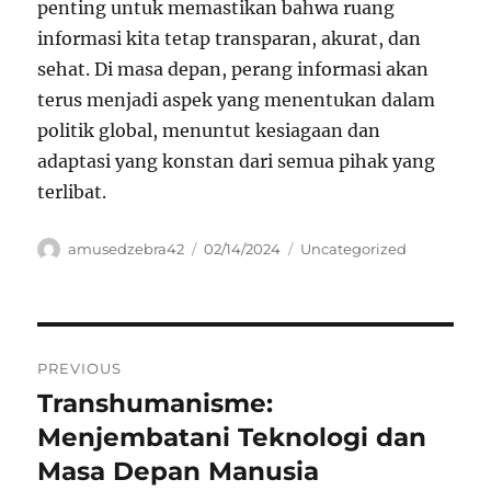
penting untuk memastikan bahwa ruang
informasi kita tetap transparan, akurat, dan
sehat. Di masa depan, perang informasi akan
terus menjadi aspek yang menentukan dalam
politik global, menuntut kesiagaan dan
adaptasi yang konstan dari semua pihak yang
terlibat.
Author
Posted
Categories
amusedzebra42
02/14/2024
Uncategorized
on
Navigasi
PREVIOUS
pos
Transhumanisme:
Previous
post:
Menjembatani Teknologi dan
Masa Depan Manusia