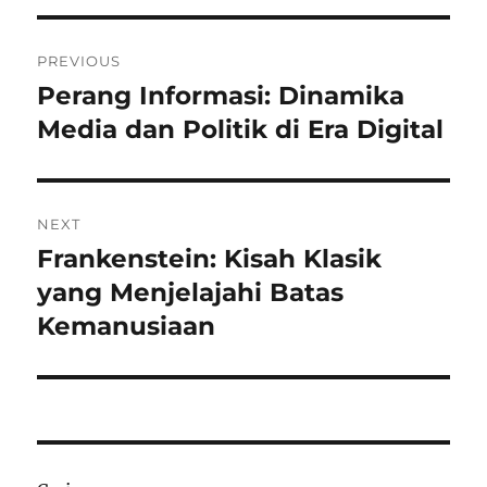
Navigasi
PREVIOUS
pos
Perang Informasi: Dinamika
Previous
post:
Media dan Politik di Era Digital
NEXT
Frankenstein: Kisah Klasik
Next
post:
yang Menjelajahi Batas
Kemanusiaan