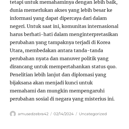
tetapi untuk memahaminya dengan lebih baik,
dunia memerlukan akses yang lebih besar ke
informasi yang dapat dipercaya dari dalam
negeri. Untuk saat ini, komunitas internasional
harus berhati-hati dalam menginterpretasikan
perubahan yang tampaknya terjadi di Korea
Utara, membedakan antara tanda-tanda
perubahan nyata dan manuver politik yang
dirancang untuk mempertahankan status quo.
Penelitian lebih lanjut dan diplomasi yang
bijaksana akan menjadi kunci untuk
memahami dan mungkin mempengaruhi
perubahan sosial di negara yang misterius ini.
Author
Posted
Categories
amusedzebra42
02/14/2024
Uncategorized
on