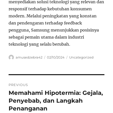
menyediakan solusi teknologi yang relevan dan
responsif terhadap kebutuhan konsumen
modern. Melalui peningkatan yang konstan
dan pendengaran terhadap feedback
pengguna, Samsung menunjukkan posisinya
sebagai pemain utama dalam industri
teknologi yang selalu berubah.
Author
Posted
Categories
amusedzebra42
02/10/2024
Uncategorized
on
Navigasi
PREVIOUS
pos
Memahami Hipotermia: Gejala,
Previous
post:
Penyebab, dan Langkah
Penanganan