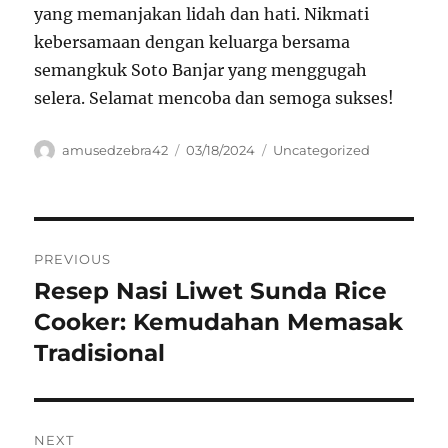
yang memanjakan lidah dan hati. Nikmati
kebersamaan dengan keluarga bersama
semangkuk Soto Banjar yang menggugah
selera. Selamat mencoba dan semoga sukses!
Author
Posted
Categories
amusedzebra42
03/18/2024
Uncategorized
on
Navigasi
PREVIOUS
pos
Resep Nasi Liwet Sunda Rice
Previous
post:
Cooker: Kemudahan Memasak
Tradisional
NEXT