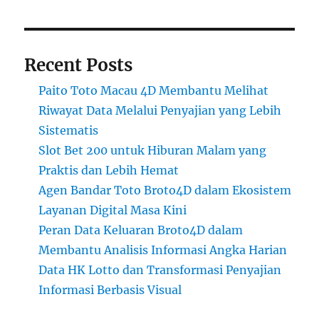
Recent Posts
Paito Toto Macau 4D Membantu Melihat
Riwayat Data Melalui Penyajian yang Lebih
Sistematis
Slot Bet 200 untuk Hiburan Malam yang
Praktis dan Lebih Hemat
Agen Bandar Toto Broto4D dalam Ekosistem
Layanan Digital Masa Kini
Peran Data Keluaran Broto4D dalam
Membantu Analisis Informasi Angka Harian
Data HK Lotto dan Transformasi Penyajian
Informasi Berbasis Visual