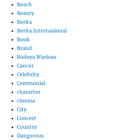
Beach
Beauty
Berita
Berita Internasional
Book
Brand
Budaya Warisan
Cancer
Celebrity
Ceremonial
character
cinema
City
Concert
Country
Dangerous