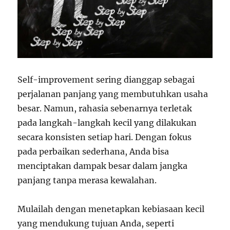
Self-improvement sering dianggap sebagai
perjalanan panjang yang membutuhkan usaha
besar. Namun, rahasia sebenarnya terletak
pada langkah-langkah kecil yang dilakukan
secara konsisten setiap hari. Dengan fokus
pada perbaikan sederhana, Anda bisa
menciptakan dampak besar dalam jangka
panjang tanpa merasa kewalahan.
Mulailah dengan menetapkan kebiasaan kecil
yang mendukung tujuan Anda, seperti