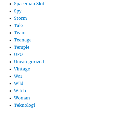
Spaceman Slot
Spy
Storm
Tale
Team
Teenage
Temple
UFO
Uncategorized
Vintage
War
Wild
Witch
Woman
​Teknologi