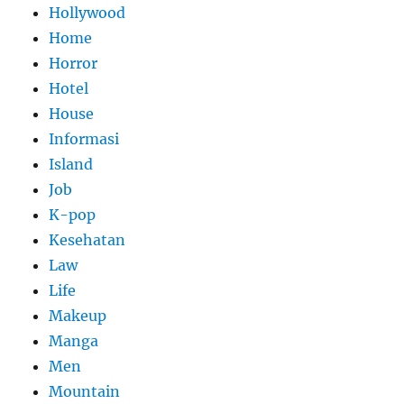
Hollywood
Home
Horror
Hotel
House
Informasi
Island
Job
K-pop
Kesehatan
Law
Life
Makeup
Manga
Men
Mountain