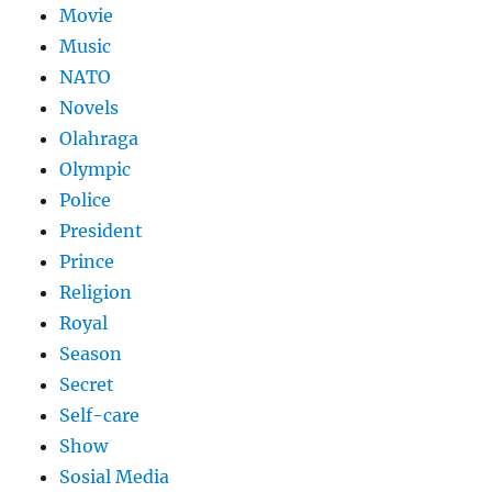
Movie
Music
NATO
Novels
Olahraga
Olympic
Police
President
Prince
Religion
Royal
Season
Secret
Self-care
Show
Sosial Media