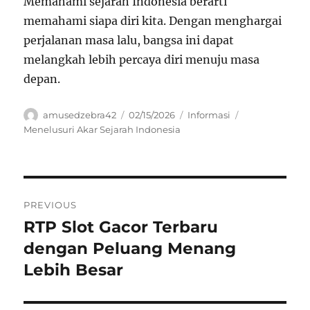
Memahami sejarah Indonesia berarti
memahami siapa diri kita. Dengan menghargai
perjalanan masa lalu, bangsa ini dapat
melangkah lebih percaya diri menuju masa
depan.
Author
Posted
Categories
Tags
amusedzebra42
02/15/2026
Informasi
on
Menelusuri Akar Sejarah Indonesia
Navigasi
PREVIOUS
pos
RTP Slot Gacor Terbaru
Previous
post:
dengan Peluang Menang
Lebih Besar