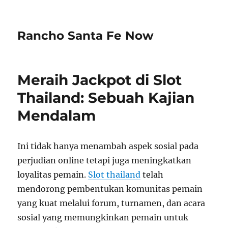
Rancho Santa Fe Now
Meraih Jackpot di Slot
Thailand: Sebuah Kajian
Mendalam
Ini tidak hanya menambah aspek sosial pada
perjudian online tetapi juga meningkatkan
loyalitas pemain.
Slot thailand
telah
mendorong pembentukan komunitas pemain
yang kuat melalui forum, turnamen, dan acara
sosial yang memungkinkan pemain untuk