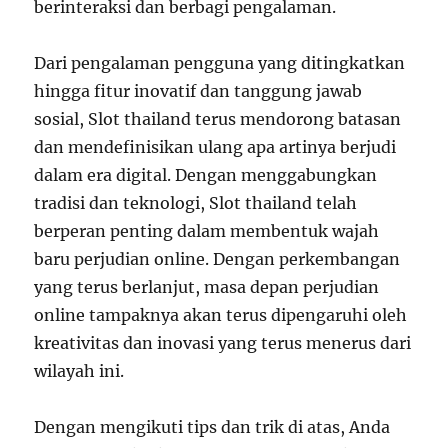
berinteraksi dan berbagi pengalaman.
Dari pengalaman pengguna yang ditingkatkan
hingga fitur inovatif dan tanggung jawab
sosial, Slot thailand terus mendorong batasan
dan mendefinisikan ulang apa artinya berjudi
dalam era digital. Dengan menggabungkan
tradisi dan teknologi, Slot thailand telah
berperan penting dalam membentuk wajah
baru perjudian online. Dengan perkembangan
yang terus berlanjut, masa depan perjudian
online tampaknya akan terus dipengaruhi oleh
kreativitas dan inovasi yang terus menerus dari
wilayah ini.
Dengan mengikuti tips dan trik di atas, Anda