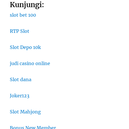
Kunjungi:
slot bet 100
RTP Slot
Slot Depo 10k
judi casino online
Slot dana
Joker123
Slot Mahjong
Bonus New Member