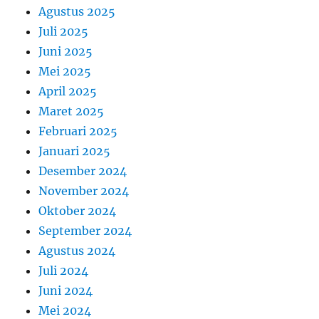
Agustus 2025
Juli 2025
Juni 2025
Mei 2025
April 2025
Maret 2025
Februari 2025
Januari 2025
Desember 2024
November 2024
Oktober 2024
September 2024
Agustus 2024
Juli 2024
Juni 2024
Mei 2024