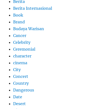
Berita
Berita Internasional
Book
Brand
Budaya Warisan
Cancer
Celebrity
Ceremonial
character
cinema
City
Concert
Country
Dangerous
Date
Desert