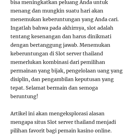
bisa meningkatkan peluang Anda untuk
menang dan mungkin suatu hari akan
menemukan keberuntungan yang Anda cari.
Ingatlah bahwa pada akhirnya, slot adalah
tentang kesenangan dan harus dinikmati
dengan bertanggung jawab. Menemukan
keberuntungan di Slot server thailand
memerlukan kombinasi dari pemilihan
permainan yang bijak, pengelolaan uang yang
disiplin, dan pengambilan keputusan yang
tepat. Selamat bermain dan semoga
beruntung!
Artikel ini akan mengeksplorasi alasan
mengapa situs Slot server thailand menjadi
pilihan favorit bagi pemain kasino online.