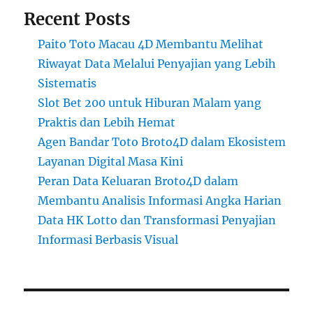
Recent Posts
Paito Toto Macau 4D Membantu Melihat
Riwayat Data Melalui Penyajian yang Lebih
Sistematis
Slot Bet 200 untuk Hiburan Malam yang
Praktis dan Lebih Hemat
Agen Bandar Toto Broto4D dalam Ekosistem
Layanan Digital Masa Kini
Peran Data Keluaran Broto4D dalam
Membantu Analisis Informasi Angka Harian
Data HK Lotto dan Transformasi Penyajian
Informasi Berbasis Visual