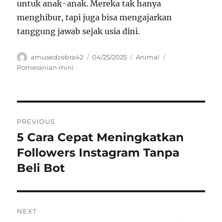
untuk anak-anak. Mereka tak hanya
menghibur, tapi juga bisa mengajarkan
tanggung jawab sejak usia dini.
Author
Posted
Categories
Tags
amusedzebra42
04/25/2025
Animal
on
Pomeranian mini
Navigasi
PREVIOUS
pos
5 Cara Cepat Meningkatkan
Previous
post:
Followers Instagram Tanpa
Beli Bot
NEXT