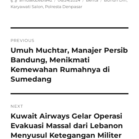
on
Karyawati Salon
,
Polresta Denpasar
Navigasi
PREVIOUS
pos
Umuh Muchtar, Manajer Persib
Previous
post:
Bandung, Menikmati
Kemewahan Rumahnya di
Sumedang
NEXT
Kuwait Airways Gelar Operasi
Next
post:
Evakuasi Massal dari Lebanon
Menyusul Ketegangan Militer