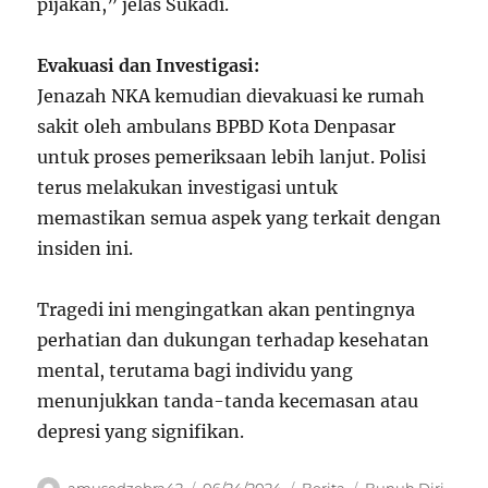
pijakan,” jelas Sukadi.
Evakuasi dan Investigasi:
Jenazah NKA kemudian dievakuasi ke rumah
sakit oleh ambulans BPBD Kota Denpasar
untuk proses pemeriksaan lebih lanjut. Polisi
terus melakukan investigasi untuk
memastikan semua aspek yang terkait dengan
insiden ini.
Tragedi ini mengingatkan akan pentingnya
perhatian dan dukungan terhadap kesehatan
mental, terutama bagi individu yang
menunjukkan tanda-tanda kecemasan atau
depresi yang signifikan.
Author
Posted
Categories
Tags
amusedzebra42
06/24/2024
Berita
Bunuh Diri
,