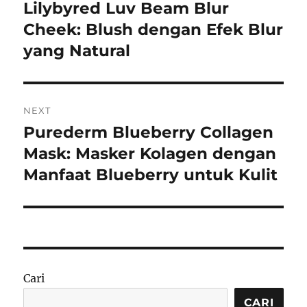
pos
Lilybyred Luv Beam Blur
Previous
post:
Cheek: Blush dengan Efek Blur
yang Natural
NEXT
Purederm Blueberry Collagen
Next
post:
Mask: Masker Kolagen dengan
Manfaat Blueberry untuk Kulit
Cari
CARI