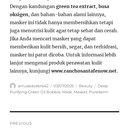
Dengan kandungan
green tea extract
,
busa
oksigen
, dan bahan-bahan alami lainnya,
masker ini tidak hanya membersihkan tetapi
juga menutrisi kulit agar tetap sehat dan cerah.
Jika Anda mencari masker yang dapat
memberikan kulit bersih, segar, dan terhidrasi,
masker ini patut dicoba. Untuk informasi lebih
lanjut mengenai produk perawatan kulit
lainnya, kunjungi
www.ranchosantafenow.net
.
Author
Posted
Categories
Tags
amusedzebra42
03/07/2025
Beauty
Deep
on
Purifying Green O2 Bubble
,
Mask
,
Masker
,
Purederm
Navigasi
PREVIOUS