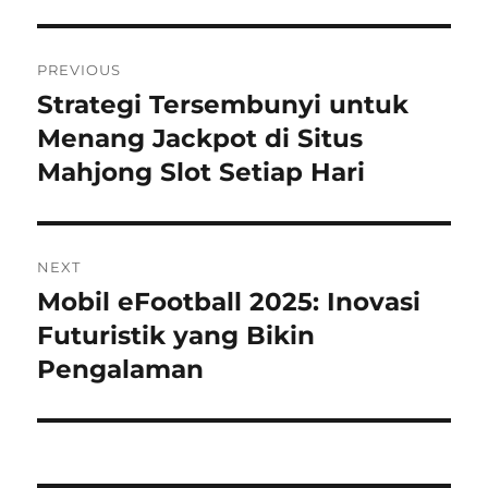
Navigasi
PREVIOUS
pos
Strategi Tersembunyi untuk
Previous
post:
Menang Jackpot di Situs
Mahjong Slot Setiap Hari
NEXT
Mobil eFootball 2025: Inovasi
Next
post:
Futuristik yang Bikin
Pengalaman