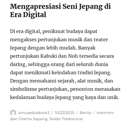
Mengapresiasi Seni Jepang di
Era Digital
Di era digital, penikmat budaya dapat
mengakses pertunjukan musik dan teater
Jepang dengan lebih mudah. Banyak
pertunjukan Kabuki dan Noh tersedia secara
daring, sehingga orang dari seluruh dunia
dapat menikmati keindahan tradisi Jepang.
Dengan memahami sejarah, alat musik, dan
simbolisme pertunjukan, penonton merasakan
kedalaman budaya Jepang yang kaya dan unik.
Author
Posted
Categories
Tags
amusedzebra42
10/22/2025
Berita
Harmoni
on
dan Drama Jepang
,
Teater Tradisional