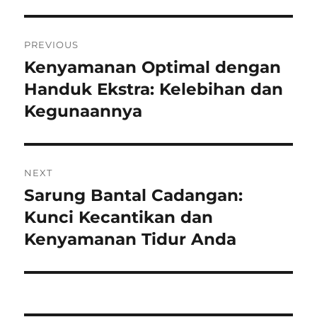
Navigasi
PREVIOUS
pos
Kenyamanan Optimal dengan
Previous
post:
Handuk Ekstra: Kelebihan dan
Kegunaannya
NEXT
Sarung Bantal Cadangan:
Next
post:
Kunci Kecantikan dan
Kenyamanan Tidur Anda