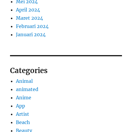
Mei 2024
April 2024
Maret 2024
Februari 2024
Januari 2024
Categories
Animal
animated
Anime
App
Artist
Beach
Beauty