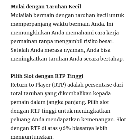
Mulai dengan Taruhan Kecil
Mulailah bermain dengan taruhan kecil untuk
memperpanjang waktu bermain Anda. Ini
memungkinkan Anda memahami cara kerja
permainan tanpa mengambil risiko besar.
Setelah Anda merasa nyaman, Anda bisa
meningkatkan taruhan Anda secara bertahap.
Pilih Slot dengan RTP Tinggi
Return to Player (RTP) adalah persentase dari
total taruhan yang dikembalikan kepada
pemain dalam jangka panjang. Pilih slot
dengan RTP tinggi untuk meningkatkan
peluang Anda mendapatkan kemenangan. Slot
dengan RTP di atas 96% biasanya lebih
menguntungkan.