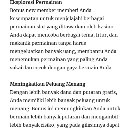
Eksplorasi Permainan
Bonus new member memberi Anda
kesempatan untuk menjelajahi berbagai
permainan slot yang ditawarkan oleh kasino.
Anda dapat mencoba berbagai tema, fitur, dan
mekanik permainan tanpa harus
mengeluarkan banyak uang, membantu Anda
menemukan permainan yang paling Anda
sukai dan cocok dengan gaya bermain Anda.
Meningkatkan Peluang Menang
Dengan lebih banyak dana dan putaran gratis,
Anda memiliki lebih banyak peluang untuk
menang. Bonus ini memungkinkan Anda untuk
bermain lebih banyak putaran dan mengambil
lebih banyak risiko, yang pada gilirannya dapat