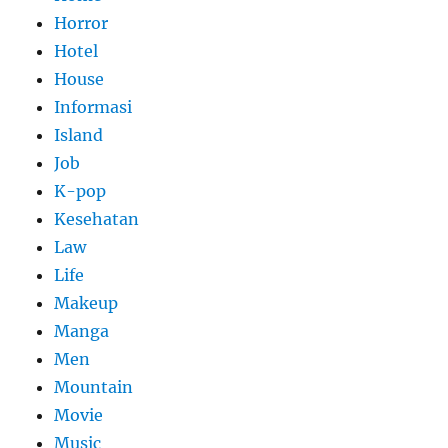
Horror
Hotel
House
Informasi
Island
Job
K-pop
Kesehatan
Law
Life
Makeup
Manga
Men
Mountain
Movie
Music