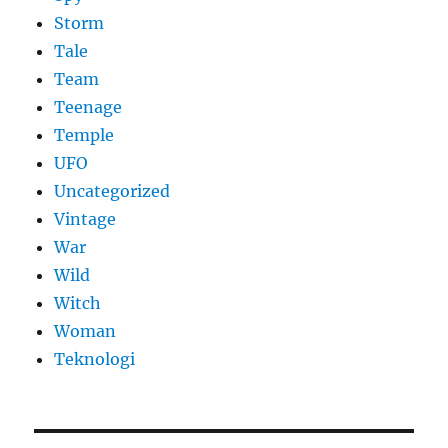
Storm
Tale
Team
Teenage
Temple
UFO
Uncategorized
Vintage
War
Wild
Witch
Woman
​Teknologi