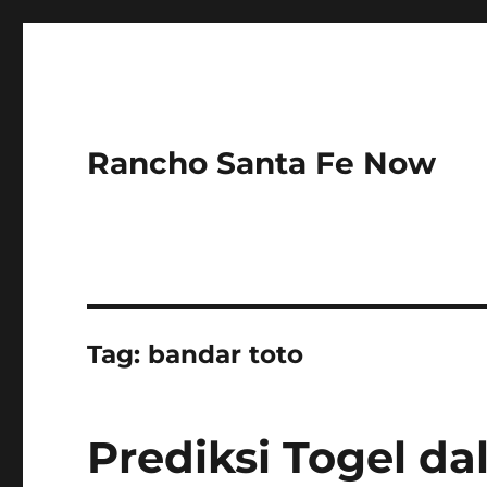
Rancho Santa Fe Now
Tag:
bandar toto
Prediksi Togel da