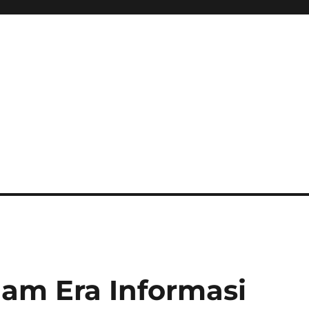
lam Era Informasi