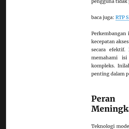
pengguna tidak 
baca juga:
RTP S
Perkembangan i
kecepatan akses
secara efekti
memahami isi 
kompleks. Inil
penting dalam p
Peran 
Meningka
Teknologi moder