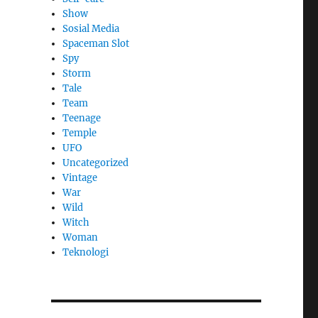
Show
Sosial Media
Spaceman Slot
Spy
Storm
Tale
Team
Teenage
Temple
UFO
Uncategorized
Vintage
War
Wild
Witch
Woman
​Teknologi