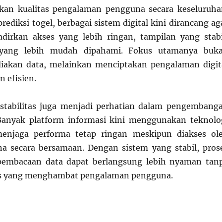
kan kualitas pengalaman pengguna secara keseluruha
ediksi togel, berbagai sistem digital kini dirancang ag
rkan akses yang lebih ringan, tampilan yang stabi
i yang lebih mudah dipahami. Fokus utamanya buk
iakan data, melainkan menciptakan pengalaman digit
 efisien.
tabilitas juga menjadi perhatian dalam pengembang
 Banyak platform informasi kini menggunakan teknolo
njaga performa tetap ringan meskipun diakses ol
a secara bersamaan. Dengan sistem yang stabil, pros
pembacaan data dapat berlangsung lebih nyaman tan
s yang menghambat pengalaman pengguna.