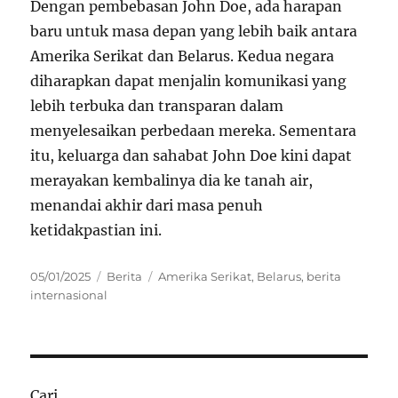
Dengan pembebasan John Doe, ada harapan
baru untuk masa depan yang lebih baik antara
Amerika Serikat dan Belarus. Kedua negara
diharapkan dapat menjalin komunikasi yang
lebih terbuka dan transparan dalam
menyelesaikan perbedaan mereka. Sementara
itu, keluarga dan sahabat John Doe kini dapat
merayakan kembalinya dia ke tanah air,
menandai akhir dari masa penuh
ketidakpastian ini.
Posted
Categories
Tags
05/01/2025
Berita
Amerika Serikat
,
Belarus
,
berita
on
internasional
Cari