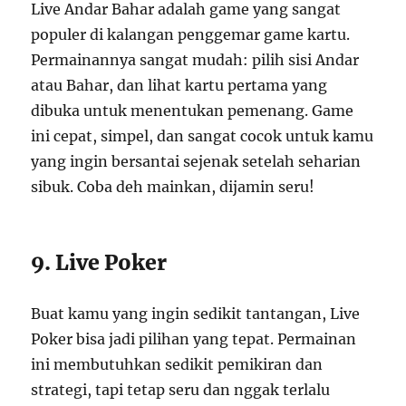
Live Andar Bahar adalah game yang sangat
populer di kalangan penggemar game kartu.
Permainannya sangat mudah: pilih sisi Andar
atau Bahar, dan lihat kartu pertama yang
dibuka untuk menentukan pemenang. Game
ini cepat, simpel, dan sangat cocok untuk kamu
yang ingin bersantai sejenak setelah seharian
sibuk. Coba deh mainkan, dijamin seru!
9. Live Poker
Buat kamu yang ingin sedikit tantangan, Live
Poker bisa jadi pilihan yang tepat. Permainan
ini membutuhkan sedikit pemikiran dan
strategi, tapi tetap seru dan nggak terlalu