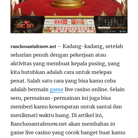
ranchosantafenow.net
– Kadang-kadang, setelah
seharian penuh dengan pekerjaan atau
aktivitas yang membuat kepala pusing, yang
kita butuhkan adalah cara untuk melepas
penat. Salah satu cara yang bisa kamu coba
adalah bermain
game
live casino online. Selain
seru, permainan-permainan ini juga bisa
memberi kamu kesempatan untuk santai dan
menikmati waktu luang. Di artikel ini,
Ranchosantafenow.net akan membahas 10
game live casino yang cocok banget buat kamu