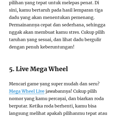
pilihan yang tepat untuk melepas penat. Di
sini, kamu bertaruh pada hasil lemparan tiga
dadu yang akan menentukan pemenang.
Permainannya cepat dan sederhana, sehingga
nggak akan membuat kamu stres. Cukup pilih
taruhan yang sesuai, dan lihat dadu bergulir
dengan penuh keberuntungan!
5. Live Mega Wheel
Mencari game yang super mudah dan seru?
Mega Wheel Live
jawabannya! Cukup pilih
nomor yang kamu percayai, dan biarkan roda
berputar. Ketika roda berhenti, kamu bisa
langsung melihat apakah pilihanmu tepat atau