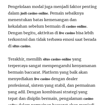
Pengelolaan modal juga menjadi faktor penting
judi casino online
dalam
. Pemain sebaiknya
menentukan batas kemenangan dan
casino online
kekalahan sebelum bermain di
.
live casino
Dengan begitu, aktivitas di
bisa lebih
terkontrol dan tidak terbawa emosi saat berada
situs casino
di
.
situs casino online
Terakhir, memilih
yang
terpercaya sangat mempengaruhi kenyamanan
bermain baccarat. Platform yang baik akan
live casino
menyediakan
dengan dealer
profesional, sistem yang stabil, dan permainan
yang adil. Dengan kombinasi strategi yang
casino
tepat dan disiplin bermain, pengalaman
online