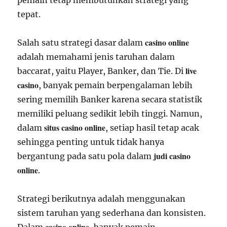
pemain tetap membutuhkan strategi yang
tepat.
casino online
Salah satu strategi dasar dalam
adalah memahami jenis taruhan dalam
live
baccarat, yaitu Player, Banker, dan Tie. Di
casino
, banyak pemain berpengalaman lebih
sering memilih Banker karena secara statistik
memiliki peluang sedikit lebih tinggi. Namun,
situs casino online
dalam
, setiap hasil tetap acak
sehingga penting untuk tidak hanya
judi casino
bergantung pada satu pola dalam
online
.
Strategi berikutnya adalah menggunakan
sistem taruhan yang sederhana dan konsisten.
casino online