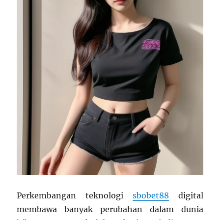
Perkembangan teknologi
sbobet88
digital
membawa banyak perubahan dalam dunia