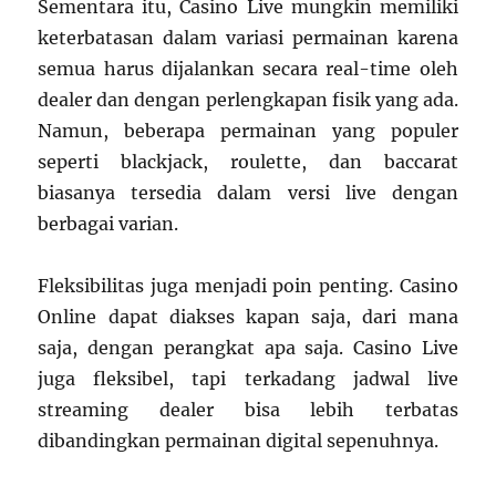
Sementara itu, Casino Live mungkin memiliki
keterbatasan dalam variasi permainan karena
semua harus dijalankan secara real-time oleh
dealer dan dengan perlengkapan fisik yang ada.
Namun, beberapa permainan yang populer
seperti blackjack, roulette, dan baccarat
biasanya tersedia dalam versi live dengan
berbagai varian.
Fleksibilitas juga menjadi poin penting. Casino
Online dapat diakses kapan saja, dari mana
saja, dengan perangkat apa saja. Casino Live
juga fleksibel, tapi terkadang jadwal live
streaming dealer bisa lebih terbatas
dibandingkan permainan digital sepenuhnya.