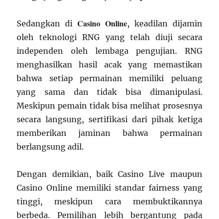
Casino Online
Sedangkan di
, keadilan dijamin
oleh teknologi RNG yang telah diuji secara
independen oleh lembaga pengujian. RNG
menghasilkan hasil acak yang memastikan
bahwa setiap permainan memiliki peluang
yang sama dan tidak bisa dimanipulasi.
Meskipun pemain tidak bisa melihat prosesnya
secara langsung, sertifikasi dari pihak ketiga
memberikan jaminan bahwa permainan
berlangsung adil.
Dengan demikian, baik Casino Live maupun
Casino Online memiliki standar fairness yang
tinggi, meskipun cara membuktikannya
berbeda. Pemilihan lebih bergantung pada