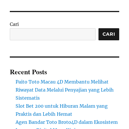
Cari
CARI
Recent Posts
Paito Toto Macau 4D Membantu Melihat
Riwayat Data Melalui Penyajian yang Lebih
Sistematis
Slot Bet 200 untuk Hiburan Malam yang
Praktis dan Lebih Hemat
Agen Bandar Toto Broto4D dalam Ekosistem