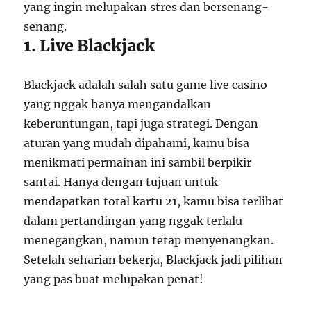
yang ingin melupakan stres dan bersenang-
senang.
1. Live Blackjack
Blackjack adalah salah satu game live casino
yang nggak hanya mengandalkan
keberuntungan, tapi juga strategi. Dengan
aturan yang mudah dipahami, kamu bisa
menikmati permainan ini sambil berpikir
santai. Hanya dengan tujuan untuk
mendapatkan total kartu 21, kamu bisa terlibat
dalam pertandingan yang nggak terlalu
menegangkan, namun tetap menyenangkan.
Setelah seharian bekerja, Blackjack jadi pilihan
yang pas buat melupakan penat!