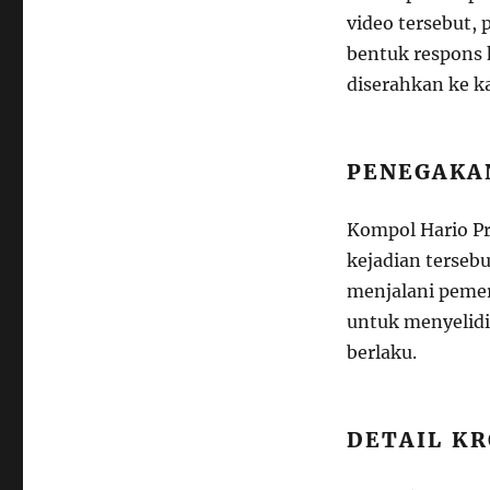
video tersebut, 
bentuk respons 
diserahkan ke k
PENEGAKA
Kompol Hario Pr
kejadian terseb
menjalani pemer
untuk menyelidi
berlaku.
DETAIL KR