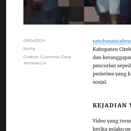
Posted
05/04/2024
ranchosantafen
on
Categories
Berita
Kabupaten Cireb
Tags
Cirebon
,
Curanmor
,
Desa
dan ketanggapa
Jemaras Lor
pencurian seped
peristiwa yang 
sosial.
KEJADIAN
Video yang ters
ketika pelaku p