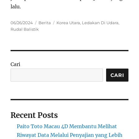
lalu.
Posted
Categories
Tags
06/26/2024
Berita
Korea Utara
,
Ledakan Di Udara
,
on
Rudal Balistik
Cari
CARI
Recent Posts
Paito Toto Macau 4D Membantu Melihat
Riwayat Data Melalui Penyajian yang Lebih