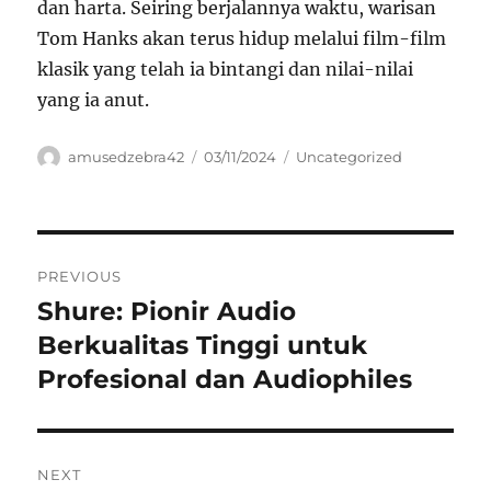
dan harta. Seiring berjalannya waktu, warisan
Tom Hanks akan terus hidup melalui film-film
klasik yang telah ia bintangi dan nilai-nilai
yang ia anut.
Author
Posted
Categories
amusedzebra42
03/11/2024
Uncategorized
on
Navigasi
PREVIOUS
pos
Shure: Pionir Audio
Previous
post:
Berkualitas Tinggi untuk
Profesional dan Audiophiles
NEXT