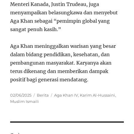
Menteri Kanada, Justin Trudeau, juga
menyampaikan belasungkawa dan menyebut
Aga Khan sebagai “pemimpin global yang
sangat penuh kasih.”
Aga Khan meninggalkan warisan yang besar
dalam bidang pendidikan, kesehatan, dan
pembangunan masyarakat. Karyanya akan
terus dikenang dan memberikan dampak
positif bagi generasi mendatang.
Posted
Categories
Tags
02/06/2025
Berita
Aga Khan IV
,
Karim Al-Hussaini
,
on
Muslim Ismaili